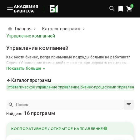
0
Главная
Каталог программ
Управление компанией
Управление компанией
Как вести бизнес, когда привычные подходы больше не работают?
Серия «Управление компанией» — про то, как держать процессы,
Показать больше
риски и развитие под контролем. В программе — курсы
по внутреннему контролю, аудиту, устойчивому развитию (ESG),
бизнес-процессам. Всё, чтобы управлять компанией осознанно,
Каталог программ
в условиях перемен и роста ожиданий.
Стратегическое управление
Управление бизнес-процессами
Управление 
16
программ
Найдено:
КОРПОРАТИВНОЕ / ОТКРЫТОЕ НАПРАВЛЕНИЕ